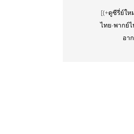
[(+ดูซีรี่ย์
ไทย-พากย์ไท
อาก