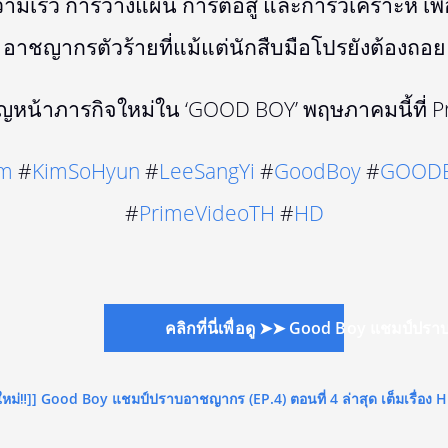
วามเร็ว การวางแผน การต่อสู้ และการวิเคราะห์ เ
อาชญากรตัวร้ายที่แม้แต่นักสืบมือโปรยังต้องถอย
ญหน้าภารกิจใหม่ใน ‘GOOD BOY’ พฤษภาคมนี้ที่ P
um
#
KimSoHyun
#
LeeSangYi
#
GoodBoy
#
GOODB
#
PrimeVideoTH
#
HD
คลิกที่นี่เพื่อดู ➤➤ Good Boy แชมป์ป
ย์ใหม่‼️]] Good Boy แชมป์ปราบอาชญากร (EP.4) ตอนที่ 4 ล่าสุด เต็มเรื่อง