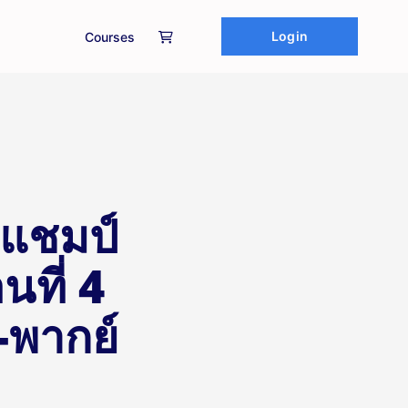
Login
Courses
y แชมป์
ที่ 4
ย-พากย์