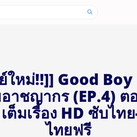
รี่ย์ใหม่‼️]] Good Bo
อาชญากร (EP.4) ตอน
 เต็มเรื่อง HD ซับไท
ไทยฟรี