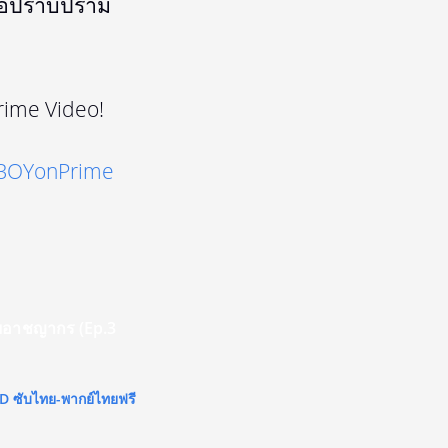
พื่อปราบปราม
rime Video!
OYonPrime
ราบอาชญากร (Ep.3
 HD ซับไทย-พากย์ไทยฟรี